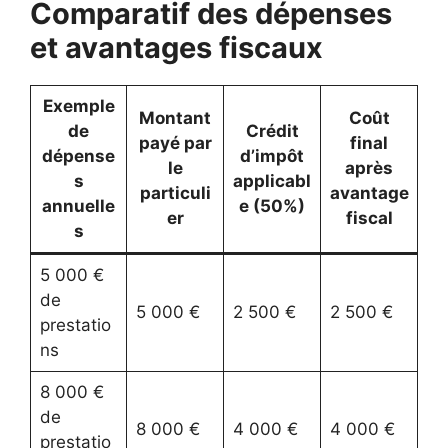
Comparatif des dépenses
et avantages fiscaux
Exemple
Montant
Coût
de
Crédit
payé par
final
dépense
d’impôt
le
après
s
applicabl
particuli
avantage
annuelle
e (50%)
er
fiscal
s
5 000 €
de
5 000 €
2 500 €
2 500 €
prestatio
ns
8 000 €
de
8 000 €
4 000 €
4 000 €
prestatio