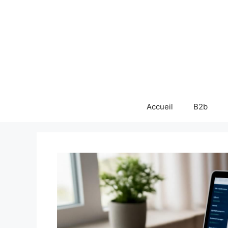
Aller
au
contenu
Accueil
B2b